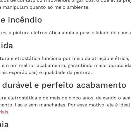
scos de contato com solventes orgânicos, o que evita pre
 a manipulam quanto ao meio ambiente.
de incêndio
es, a pintura eletrostática anula a possibilidade de causa
ida
ura eletrostática funciona por meio da atração elétrica,
e em um melhor acabamento, garantindo maior durabilida
is esporádicas) e qualidade da pintura.
durável e perfeito acabamento
tura eletrostática é de mais de cinco anos, deixando o a
nto, liso e sem manchadas. Por esse motivo, ela é ideal 
iais
.
ia