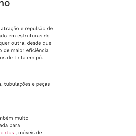
omo
e atração e repulsão de
cado em estruturas de
quer outra, desde que
 de maior eficiência
pos de tinta em pó.
, tubulações e peças
ambém muito
dada para
mentos
, móveis de