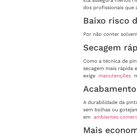
Ela assegura menos ri
dos profissionais que
Baixo risco 
Por não conter solvent
Secagem ráp
Como a técnica de pint
secagem mais rápida 
exige
manutenções
ma
Acabamento 
A durabilidade da pin
sem bolhas ou gotejame
em
ambientes comerc
Mais econom