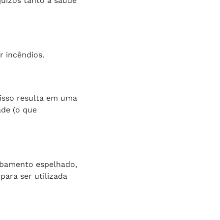
juízos tanto à saúde
r incêndios.
 isso resulta em uma
de (o que
cabamento espelhado,
para ser utilizada