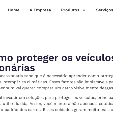
Home
A Empresa
Produtos
Serviço
mo proteger os veículo
onárias
essionária sabe que é necessário aprender como proteg
s intempéries climáticas. Esses fatores são implacáveis p
e nenhum vai querer comprar um carro visivelmente desgas
l investir em soluções para proteger os veículos, princi
da útil reduzida. Assim, você manterá não apenas a estét
o padrão dos carros. Esses cuidados geram muito mais cr