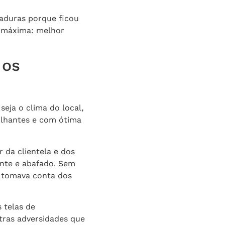
haduras porque ficou
 a máxima: melhor
 os
eja o clima do local,
ilhantes e com ótima
da clientela e dos
ente e abafado. Sem
e tomava conta dos
 telas de
utras adversidades que