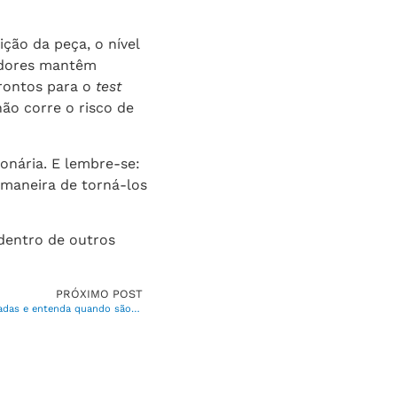
ção da peça, o nível
adores mantêm
rontos para o
test
não corre o risco de
onária. E lembre-se:
maneira de torná-los
 dentro de outros
PRÓXIMO POST
Tipos de cobertura: conheça as mais usadas e entenda quando são indicadas